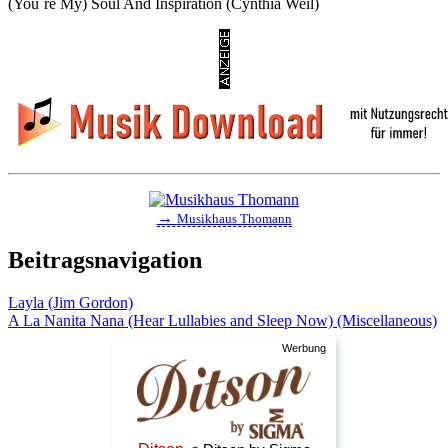
(You`re My) Soul And Inspiration (Cynthia Weil)
→
Musikhaus Thomann
Beitragsnavigation
Layla (Jim Gordon)
A La Nanita Nana (Hear Lullabies and Sleep Now) (Miscellaneous)