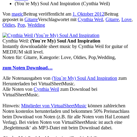
(You`re My) Soul And Inspiration (Cynthia Weil)
Von
magic
Beitrag veröffentlicht am
1. Oktober 2012
Beitrag
gepostet in
Gitarre
Verschlagwortet mit
Cynthia Weil
,
Gitarre
,
Love
,
Oldies
,
Pop
,
Wedding
Cynthia Weil:
(You`re My) Soul And Inspiration
Instantly downloadable sheet music by Cynthia Weil for guitar of
MEDIUM skill level.
Noten für: Gitarre, Kategorie: Love, Oldies, Pop,Wedding,
zum Noten Download…
Alle Notenausgaben von
(You`re My) Soul And Inspiration
zum
Herunterladen bei VirtualSheetMusic.
Alle Noten von
Cynthia Weil
zum Download bei
VirtualSheetMusic.
Hinweis:
Mitglieder von VirtualSheetMusic
können zahlreichen
Noten kostenlos herunterladen und bekommen 50% Preisnachlass
beim Download von Noten (z.B. für alle Noten vom Hal Leonard
Verlag). Bei vielen Noten von VirtualSheetMusic ist auch eine
‚Begleitmusik‘ als MP3-Datei mit beim Download dabei.