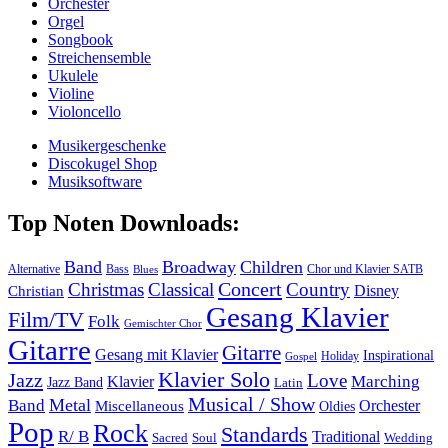
Orchester
Orgel
Songbook
Streichensemble
Ukulele
Violine
Violoncello
Musikergeschenke
Discokugel Shop
Musiksoftware
Top Noten Downloads:
Band
Broadway
Children
Alternative
Bass
Chor und Klavier SATB
Blues
Concert
Christmas
Classical
Country
Disney
Christian
Gesang Klavier
Film/TV
Folk
Gemischter Chor
Gitarre
Gitarre
Gesang mit Klavier
Inspirational
Holiday
Gospel
Klavier Solo
Jazz
Love
Marching
Klavier
Jazz Band
Latin
Musical / Show
Metal
Band
Orchester
Miscellaneous
Oldies
Pop
Rock
Standards
R/ B
Traditional
Soul
Wedding
Sacred