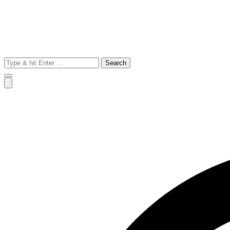
Search
for: