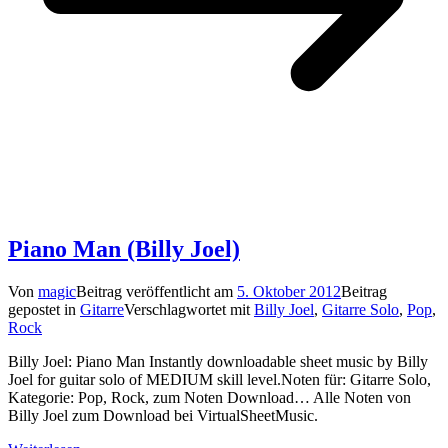
Piano Man (Billy Joel)
Von
magic
Beitrag veröffentlicht am
5. Oktober 2012
Beitrag
gepostet in
Gitarre
Verschlagwortet mit
Billy Joel
,
Gitarre Solo
,
Pop
,
Rock
Billy Joel: Piano Man Instantly downloadable sheet music by Billy
Joel for guitar solo of MEDIUM skill level.Noten für: Gitarre Solo,
Kategorie: Pop, Rock, zum Noten Download… Alle Noten von
Billy Joel zum Download bei VirtualSheetMusic.