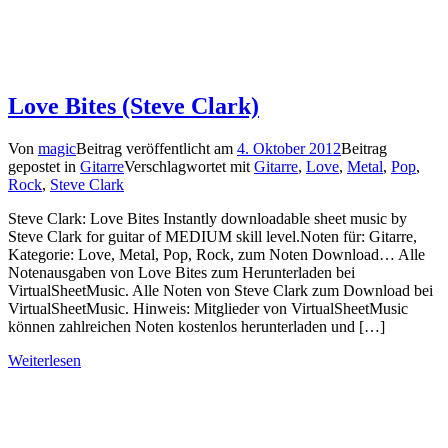
Love Bites (Steve Clark)
Von
magic
Beitrag veröffentlicht am
4. Oktober 2012
Beitrag
gepostet in
Gitarre
Verschlagwortet mit
Gitarre
,
Love
,
Metal
,
Pop
,
Rock
,
Steve Clark
Steve Clark: Love Bites Instantly downloadable sheet music by
Steve Clark for guitar of MEDIUM skill level.Noten für: Gitarre,
Kategorie: Love, Metal, Pop, Rock, zum Noten Download… Alle
Notenausgaben von Love Bites zum Herunterladen bei
VirtualSheetMusic. Alle Noten von Steve Clark zum Download bei
VirtualSheetMusic. Hinweis: Mitglieder von VirtualSheetMusic
können zahlreichen Noten kostenlos herunterladen und […]
Weiterlesen