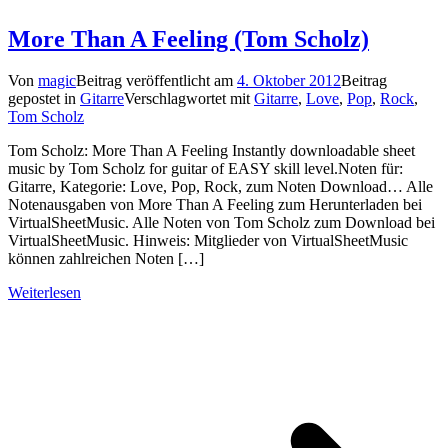
More Than A Feeling (Tom Scholz)
Von
magic
Beitrag veröffentlicht am
4. Oktober 2012
Beitrag
gepostet in
Gitarre
Verschlagwortet mit
Gitarre
,
Love
,
Pop
,
Rock
,
Tom Scholz
Tom Scholz: More Than A Feeling Instantly downloadable sheet
music by Tom Scholz for guitar of EASY skill level.Noten für:
Gitarre, Kategorie: Love, Pop, Rock, zum Noten Download… Alle
Notenausgaben von More Than A Feeling zum Herunterladen bei
VirtualSheetMusic. Alle Noten von Tom Scholz zum Download bei
VirtualSheetMusic. Hinweis: Mitglieder von VirtualSheetMusic
können zahlreichen Noten […]
Weiterlesen