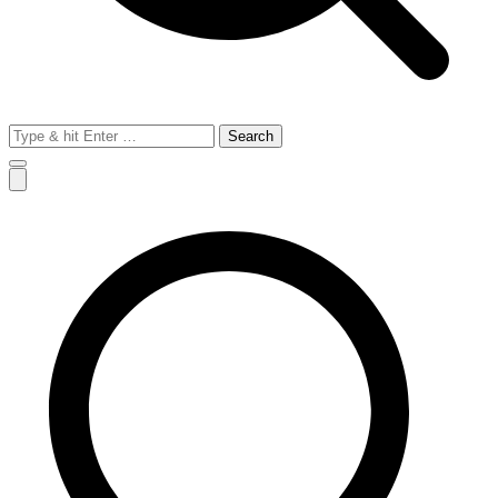
Search
for: