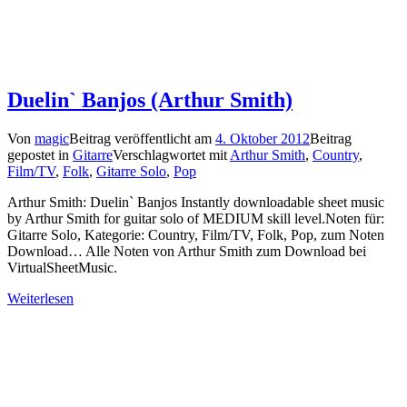
Duelin` Banjos (Arthur Smith)
Von
magic
Beitrag veröffentlicht am
4. Oktober 2012
Beitrag
gepostet in
Gitarre
Verschlagwortet mit
Arthur Smith
,
Country
,
Film/TV
,
Folk
,
Gitarre Solo
,
Pop
Arthur Smith: Duelin` Banjos Instantly downloadable sheet music
by Arthur Smith for guitar solo of MEDIUM skill level.Noten für:
Gitarre Solo, Kategorie: Country, Film/TV, Folk, Pop, zum Noten
Download… Alle Noten von Arthur Smith zum Download bei
VirtualSheetMusic.
Weiterlesen