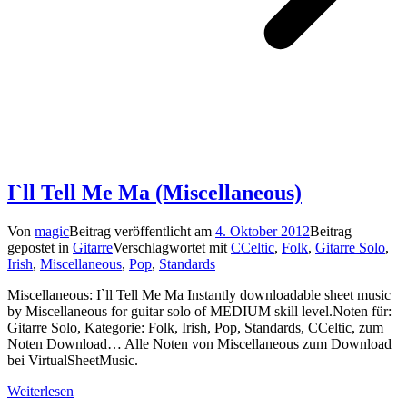
I`ll Tell Me Ma (Miscellaneous)
Von
magic
Beitrag veröffentlicht am
4. Oktober 2012
Beitrag
gepostet in
Gitarre
Verschlagwortet mit
CCeltic
,
Folk
,
Gitarre Solo
,
Irish
,
Miscellaneous
,
Pop
,
Standards
Miscellaneous: I`ll Tell Me Ma Instantly downloadable sheet music
by Miscellaneous for guitar solo of MEDIUM skill level.Noten für:
Gitarre Solo, Kategorie: Folk, Irish, Pop, Standards, CCeltic, zum
Noten Download… Alle Noten von Miscellaneous zum Download
bei VirtualSheetMusic.
Weiterlesen