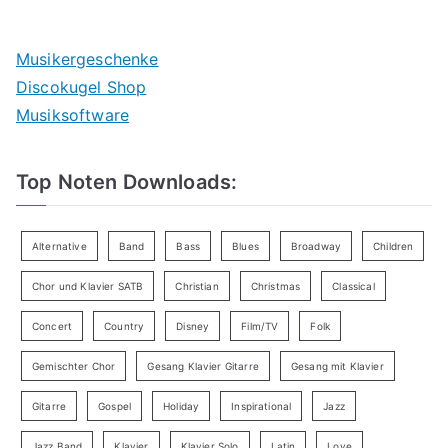
Musikergeschenke
Discokugel Shop
Musiksoftware
Top Noten Downloads:
Alternative
Band
Bass
Blues
Broadway
Children
Chor und Klavier SATB
Christian
Christmas
Classical
Concert
Country
Disney
Film/TV
Folk
Gemischter Chor
Gesang Klavier Gitarre
Gesang mit Klavier
Gitarre
Gospel
Holiday
Inspirational
Jazz
Jazz Band
Klavier
Klavier Solo
Latin
Love