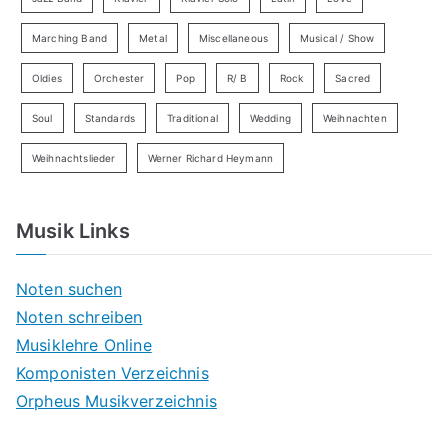
Marching Band
Metal
Miscellaneous
Musical / Show
Oldies
Orchester
Pop
R/ B
Rock
Sacred
Soul
Standards
Traditional
Wedding
Weihnachten
Weihnachtslieder
Werner Richard Heymann
Musik Links
Noten suchen
Noten schreiben
Musiklehre Online
Komponisten Verzeichnis
Orpheus Musikverzeichnis