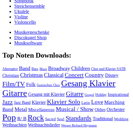
Songbook
Streichensemble
Ukulele
Violine
Violoncello
Musikergeschenke
Discokugel Shop
Musiksoftware
Top Noten Downloads:
Band
Broadway
Children
Alternative
Bass
Chor und Klavier SATB
Blues
Concert
Christmas
Classical
Country
Disney
Christian
Gesang Klavier
Film/TV
Folk
Gemischter Chor
Gitarre
Gitarre
Gesang mit Klavier
Inspirational
Holiday
Gospel
Klavier Solo
Jazz
Love
Marching
Klavier
Jazz Band
Latin
Musical / Show
Metal
Band
Orchester
Miscellaneous
Oldies
Pop
Rock
Standards
R/ B
Traditional
Soul
Wedding
Sacred
Weihnachten
Weihnachtslieder
Werner Richard Heymann