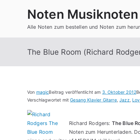
Zum
Noten Musiknoten
Inhalt
springen
Alle Noten zum bestellen und Noten zum heru
The Blue Room (Richard Rodge
Von
magic
Beitrag veröffentlicht am
3. Oktober 2012
B
Verschlagwortet mit
Gesang Klavier Gitarre
,
Jazz
,
Lov
Richard Rodgers:
The Blue 
Noten zum Herunterladen. Do