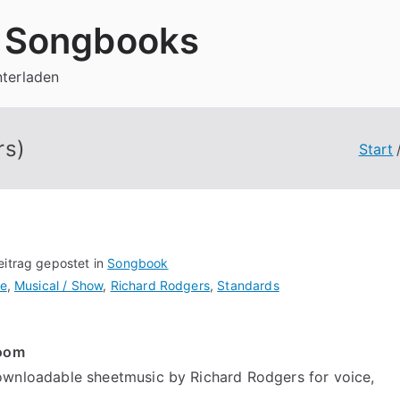
 Songbooks
nterladen
rs)
Start
eitrag gepostet in
Songbook
e
,
Musical / Show
,
Richard Rodgers
,
Standards
Room
wnloadable sheetmusic by Richard Rodgers for voice,