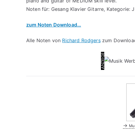
piano and guitar of MEDIUM skill level.
Noten für: Gesang Klavier Gitarre, Kategorie: 
zum Noten Download…
Alle Noten von
Richard Rodgers
zum Download 
→
Mu