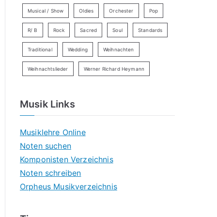
Musical / Show
Oldies
Orchester
Pop
R/ B
Rock
Sacred
Soul
Standards
Traditional
Wedding
Weihnachten
Weihnachtslieder
Werner Richard Heymann
Musik Links
Musiklehre Online
Noten suchen
Komponisten Verzeichnis
Noten schreiben
Orpheus Musikverzeichnis