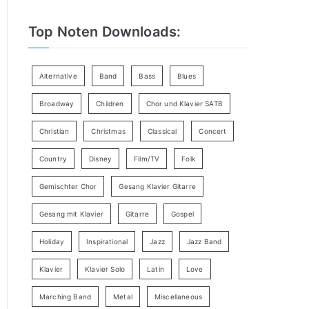
Top Noten Downloads:
Alternative
Band
Bass
Blues
Broadway
Children
Chor und Klavier SATB
Christian
Christmas
Classical
Concert
Country
Disney
Film/TV
Folk
Gemischter Chor
Gesang Klavier Gitarre
Gesang mit Klavier
Gitarre
Gospel
Holiday
Inspirational
Jazz
Jazz Band
Klavier
Klavier Solo
Latin
Love
Marching Band
Metal
Miscellaneous