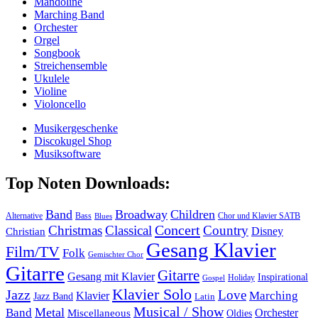
Mandoline
Marching Band
Orchester
Orgel
Songbook
Streichensemble
Ukulele
Violine
Violoncello
Musikergeschenke
Discokugel Shop
Musiksoftware
Top Noten Downloads:
Band
Broadway
Children
Alternative
Bass
Chor und Klavier SATB
Blues
Concert
Christmas
Classical
Country
Disney
Christian
Gesang Klavier
Film/TV
Folk
Gemischter Chor
Gitarre
Gitarre
Gesang mit Klavier
Inspirational
Holiday
Gospel
Klavier Solo
Jazz
Love
Marching
Klavier
Jazz Band
Latin
Musical / Show
Metal
Band
Orchester
Miscellaneous
Oldies