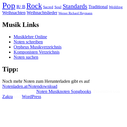
Pop
Rock
Standards
R/ B
Traditional
Soul
Wedding
Sacred
Weihnachten
Weihnachtslieder
Werner Richard Heymann
Musik Links
Musiklehre Online
Noten schreiben
Orpheus Musikverzeichnis
Komponisten Verzeichnis
Noten suchen
Tipp:
Noch mehr Noten zum Herunterladen gibt es auf
Notenladen.at/Notendownload
Copyright © 2026
Noten Musiknoten Songbooks
. Präsentiert von
Zakra
und
WordPress
.