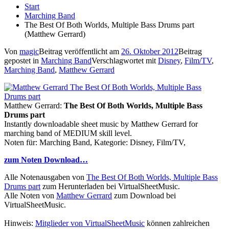
Start
Marching Band
The Best Of Both Worlds, Multiple Bass Drums part
(Matthew Gerrard)
Von
magic
Beitrag veröffentlicht am
26. Oktober 2012
Beitrag
gepostet in
Marching Band
Verschlagwortet mit
Disney
,
Film/TV
,
Marching Band
,
Matthew Gerrard
Matthew Gerrard:
The Best Of Both Worlds, Multiple Bass
Drums part
Instantly downloadable sheet music by Matthew Gerrard for
marching band of MEDIUM skill level.
Noten für: Marching Band, Kategorie: Disney, Film/TV,
zum Noten Download…
Alle Notenausgaben von
The Best Of Both Worlds, Multiple Bass
Drums part
zum Herunterladen bei VirtualSheetMusic.
Alle Noten von
Matthew Gerrard
zum Download bei
VirtualSheetMusic.
Hinweis:
Mitglieder von VirtualSheetMusic
können zahlreichen