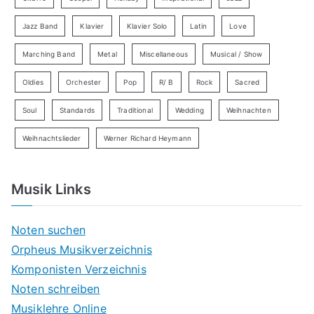
Jazz Band
Klavier
Klavier Solo
Latin
Love
Marching Band
Metal
Miscellaneous
Musical / Show
Oldies
Orchester
Pop
R/ B
Rock
Sacred
Soul
Standards
Traditional
Wedding
Weihnachten
Weihnachtslieder
Werner Richard Heymann
Musik Links
Noten suchen
Orpheus Musikverzeichnis
Komponisten Verzeichnis
Noten schreiben
Musiklehre Online