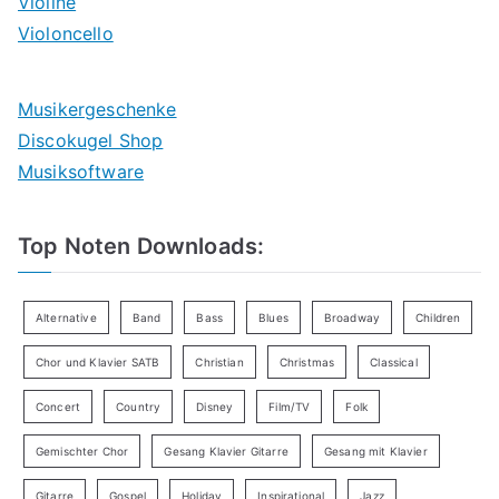
Violine
Violoncello
Musikergeschenke
Discokugel Shop
Musiksoftware
Top Noten Downloads:
Alternative
Band
Bass
Blues
Broadway
Children
Chor und Klavier SATB
Christian
Christmas
Classical
Concert
Country
Disney
Film/TV
Folk
Gemischter Chor
Gesang Klavier Gitarre
Gesang mit Klavier
Gitarre
Gospel
Holiday
Inspirational
Jazz