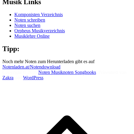
Musik Links
Komponisten Verzeichnis
Noten schreiben
Noten suchen
Orpheus Musikverzeichnis
Musiklehre Online
Tipp:
Noch mehr Noten zum Herunterladen gibt es auf
Notenladen.at/Notendownload
Copyright © 2026
Noten Musiknoten Songbooks
. Präsentiert von
Zakra
und
WordPress
.