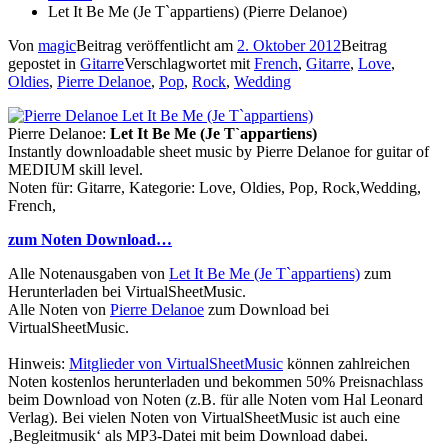
Let It Be Me (Je T`appartiens) (Pierre Delanoe)
Von
magic
Beitrag veröffentlicht am
2. Oktober 2012
Beitrag
gepostet in
Gitarre
Verschlagwortet mit
French
,
Gitarre
,
Love
,
Oldies
,
Pierre Delanoe
,
Pop
,
Rock
,
Wedding
Pierre Delanoe:
Let It Be Me (Je T`appartiens)
Instantly downloadable sheet music by Pierre Delanoe for guitar of
MEDIUM skill level.
Noten für: Gitarre, Kategorie: Love, Oldies, Pop, Rock,Wedding,
French,
zum Noten Download…
Alle Notenausgaben von
Let It Be Me (Je T`appartiens)
zum
Herunterladen bei VirtualSheetMusic.
Alle Noten von
Pierre Delanoe
zum Download bei
VirtualSheetMusic.
Hinweis:
Mitglieder von VirtualSheetMusic
können zahlreichen
Noten kostenlos herunterladen und bekommen 50% Preisnachlass
beim Download von Noten (z.B. für alle Noten vom Hal Leonard
Verlag). Bei vielen Noten von VirtualSheetMusic ist auch eine
‚Begleitmusik‘ als MP3-Datei mit beim Download dabei.