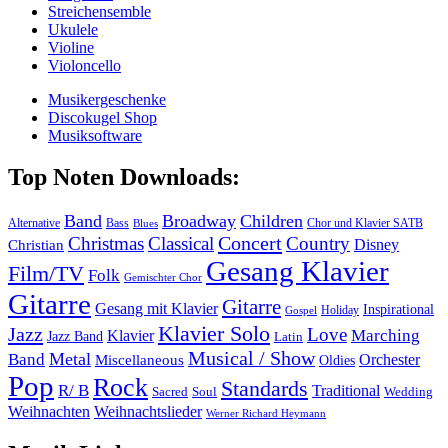
Streichensemble
Ukulele
Violine
Violoncello
Musikergeschenke
Discokugel Shop
Musiksoftware
Top Noten Downloads:
Band
Broadway
Children
Alternative
Bass
Chor und Klavier SATB
Blues
Concert
Christmas
Classical
Country
Disney
Christian
Gesang Klavier
Film/TV
Folk
Gemischter Chor
Gitarre
Gitarre
Gesang mit Klavier
Inspirational
Holiday
Gospel
Klavier Solo
Jazz
Love
Marching
Klavier
Jazz Band
Latin
Musical / Show
Metal
Band
Orchester
Miscellaneous
Oldies
Pop
Rock
Standards
R/ B
Traditional
Soul
Wedding
Sacred
Weihnachten
Weihnachtslieder
Werner Richard Heymann