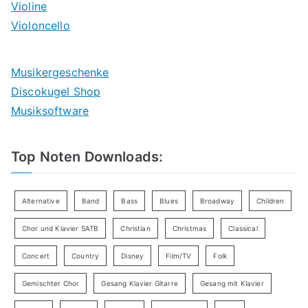
Violine
Violoncello
Musikergeschenke
Discokugel Shop
Musiksoftware
Top Noten Downloads:
Alternative
Band
Bass
Blues
Broadway
Children
Chor und Klavier SATB
Christian
Christmas
Classical
Concert
Country
Disney
Film/TV
Folk
Gemischter Chor
Gesang Klavier Gitarre
Gesang mit Klavier