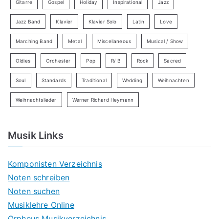
Gitarre
Gospel
Holiday
Inspirational
Jazz
Jazz Band
Klavier
Klavier Solo
Latin
Love
Marching Band
Metal
Miscellaneous
Musical / Show
Oldies
Orchester
Pop
R/ B
Rock
Sacred
Soul
Standards
Traditional
Wedding
Weihnachten
Weihnachtslieder
Werner Richard Heymann
Musik Links
Komponisten Verzeichnis
Noten schreiben
Noten suchen
Musiklehre Online
Orpheus Musikverzeichnis