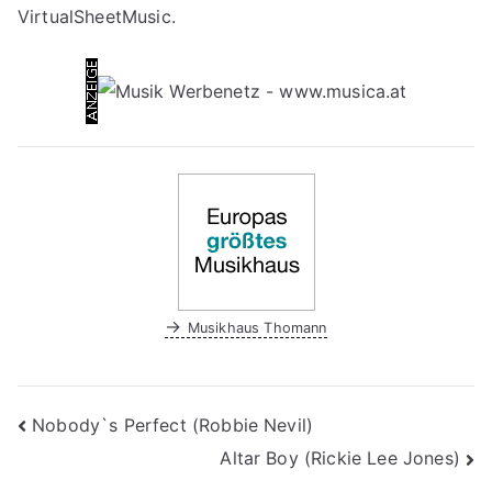
VirtualSheetMusic.
→
Musikhaus Thomann
Beitragsnavigation
Nobody`s Perfect (Robbie Nevil)
Altar Boy (Rickie Lee Jones)