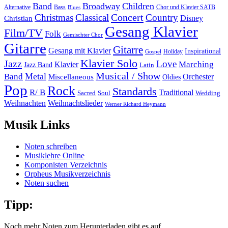
Band
Broadway
Children
Alternative
Bass
Chor und Klavier SATB
Blues
Concert
Christmas
Classical
Country
Disney
Christian
Gesang Klavier
Film/TV
Folk
Gemischter Chor
Gitarre
Gitarre
Gesang mit Klavier
Inspirational
Holiday
Gospel
Klavier Solo
Jazz
Love
Marching
Klavier
Jazz Band
Latin
Musical / Show
Metal
Band
Orchester
Miscellaneous
Oldies
Pop
Rock
Standards
R/ B
Traditional
Soul
Wedding
Sacred
Weihnachten
Weihnachtslieder
Werner Richard Heymann
Musik Links
Noten schreiben
Musiklehre Online
Komponisten Verzeichnis
Orpheus Musikverzeichnis
Noten suchen
Tipp:
Noch mehr Noten zum Herunterladen gibt es auf