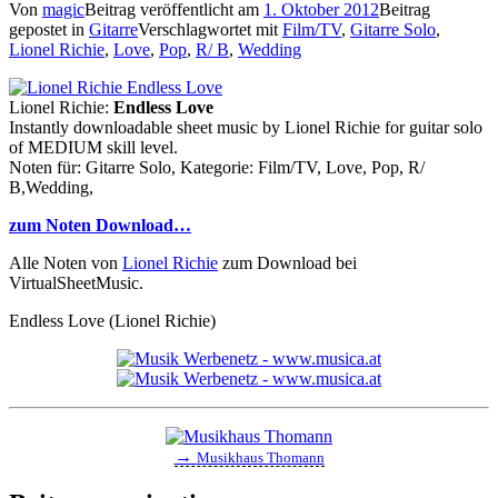
Von
magic
Beitrag veröffentlicht am
1. Oktober 2012
Beitrag
gepostet in
Gitarre
Verschlagwortet mit
Film/TV
,
Gitarre Solo
,
Lionel Richie
,
Love
,
Pop
,
R/ B
,
Wedding
Lionel Richie:
Endless Love
Instantly downloadable sheet music by Lionel Richie for guitar solo
of MEDIUM skill level.
Noten für: Gitarre Solo, Kategorie: Film/TV, Love, Pop, R/
B,Wedding,
zum Noten Download…
Alle Noten von
Lionel Richie
zum Download bei
VirtualSheetMusic.
Endless Love (Lionel Richie)
→
Musikhaus Thomann