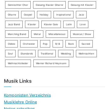
Gemischter Chor
Gesang Klavier Gitarre
Gesang mit Klavier
Gitarre
Gospel
Holiday
Inspirational
Jazz
Jazz Band
Klavier
Klavier Solo
Latin
Love
Marching Band
Metal
Miscellaneous
Musical / Show
Oldies
Orchester
Pop
R/ B
Rock
Sacred
Soul
Standards
Traditional
Wedding
Weihnachten
Weihnachtslieder
Werner Richard Heymann
Musik Links
Komponisten Verzeichnis
Musiklehre Online
Noten schreiben