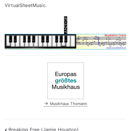
VirtualSheetMusic.
→
Musikhaus Thomann
Beitragsnavigation
Breaking Free (Jamie Houston)