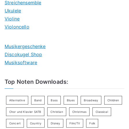
Streichensemble
Ukulele
Violine
Violoncello
Musikergeschenke
Discokugel Shop
Musiksoftware
Top Noten Downloads:
Alternative
Band
Bass
Blues
Broadway
Children
Chor und Klavier SATB
Christian
Christmas
Classical
Concert
Country
Disney
Film/TV
Folk