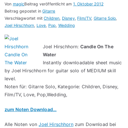
Von
magic
Beitrag veröffentlicht am
1. Oktober 2012
Beitrag gepostet in
Gitarre
Verschlagwortet mit
Children
,
Disney
,
Film/TV
,
Gitarre Solo
,
Joel Hirschhorn
,
Love
,
Pop
,
Wedding
Joel Hirschhorn:
Candle On The
Water
Instantly downloadable sheet music
by Joel Hirschhorn for guitar solo of MEDIUM skill
level.
Noten für: Gitarre Solo, Kategorie: Children, Disney,
Film/TV, Love, Pop,Wedding,
zum Noten Download…
Alle Noten von
Joel Hirschhorn
zum Download bei