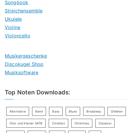
Songbook
Streichensemble
Ukulele
Violine
Violoncello
Musikergeschenke
Discokugel Shop
Musiksoftware
Top Noten Downloads:
Alternative
Band
Bass
Blues
Broadway
Children
Chor und Klavier SATB
Christian
Christmas
Classical