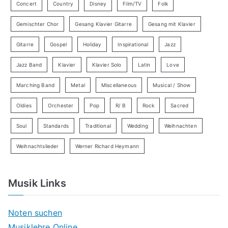
Concert
Country
Disney
Film/TV
Folk
Gemischter Chor
Gesang Klavier Gitarre
Gesang mit Klavier
Gitarre
Gospel
Holiday
Inspirational
Jazz
Jazz Band
Klavier
Klavier Solo
Latin
Love
Marching Band
Metal
Miscellaneous
Musical / Show
Oldies
Orchester
Pop
R/ B
Rock
Sacred
Soul
Standards
Traditional
Wedding
Weihnachten
Weihnachtslieder
Werner Richard Heymann
Musik Links
Noten suchen
Musiklehre Online